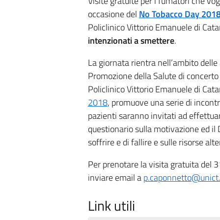
Visite gratuite per i fumatori che vo
occasione del
No Tobacco Day 201
Policlinico Vittorio Emanuele di Cata
intenzionati a smettere
.
La giornata rientra nell’ambito delle
Promozione della Salute di concerto 
Policlinico Vittorio Emanuele di Cata
2018
,
promuove una serie di incontri 
pazienti saranno invitati ad effettuar
questionario sulla motivazione ed il D
soffrire e di fallire e sulle risorse alt
Per prenotare la visita gratuita de
inviare email a
p.caponnetto@unict.
Link utili