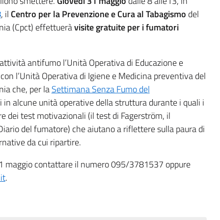
gliono smettere.
Giovedì 31 maggio
dalle 8 alle13, in
8
, il
Centro per la Prevenzione e Cura al Tabagismo
del
nia (Cpct) effettuerà
visite gratuite per i fumatori
 attività antifumo l’Unità Operativa di Educazione e
con l’Unità Operativa di Igiene e Medicina preventiva del
nia che, per la
Settimana Senza Fumo del
in alcune unità operative della struttura durante i quali i
e dei test motivazionali (il test di Fagerström, il
iario del fumatore) che aiutano a riflettere sulla paura di
ernative da cui ripartire.
l 31 maggio contattare il numero 095/3781537 oppure
it
.