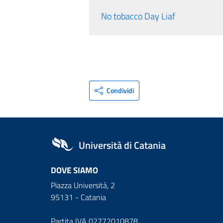
No tobacco Day Liaf
Condividi
Università di Catania
DOVE SIAMO
Piazza Università, 2
95131 - Catania
Partita IVA 02772010878