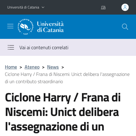
Vai al contenuto principale
Vai al menu di navigazione
Università di Catania
ITA
Vai ai contenuti correlati
Home
>
Ateneo
>
News
>
Ciclone Harry / Frana di Niscemi: Unict delibera l'assegnazione
di un contributo straordinario
Ciclone Harry / Frana di
Niscemi: Unict delibera
l'assegnazione di un