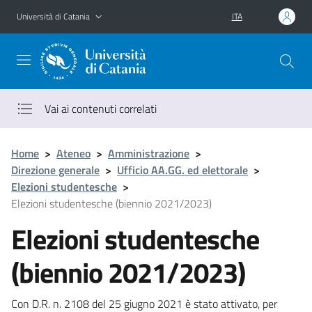
Vai al contenuto principale
Vai al menu di navigazione
Università di Catania
ITA
Vai ai contenuti correlati
Home
>
Ateneo
>
Amministrazione
>
Direzione generale
>
Ufficio AA.GG. ed elettorale
>
Elezioni studentesche
>
Elezioni studentesche (biennio 2021/2023)
Elezioni studentesche
(biennio 2021/2023)
Con D.R. n. 2108 del 25 giugno 2021 è stato attivato, per