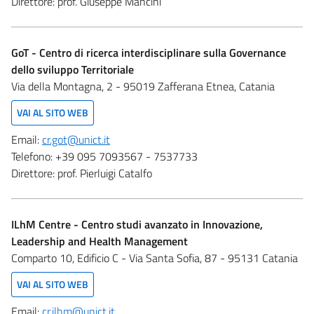
Direttore:
prof. Giuseppe Mancini
GoT - Centro di ricerca interdisciplinare sulla Governance
dello sviluppo Territoriale
Via della Montagna, 2 - 95019 Zafferana Etnea, Catania
VAI AL SITO WEB
Email:
cr.got@unict.it
Telefono:
+39 095 7093567 - 7537733
Direttore:
prof. Pierluigi Catalfo
ILhM Centre - Centro studi avanzato in Innovazione,
Leadership and Health Management
Comparto 10, Edificio C - Via Santa Sofia, 87 - 95131 Catania
VAI AL SITO WEB
Email:
cr.ilhm@unict.it