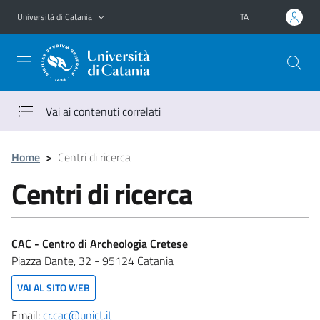
Vai al contenuto principale
Vai al menu di navigazione
Università di Catania
ITA
Vai ai contenuti correlati
Home
>
Centri di ricerca
Centri di ricerca
CAC - Centro di Archeologia Cretese
Piazza Dante, 32 - 95124 Catania
VAI AL SITO WEB
Email:
cr.cac@unict.it