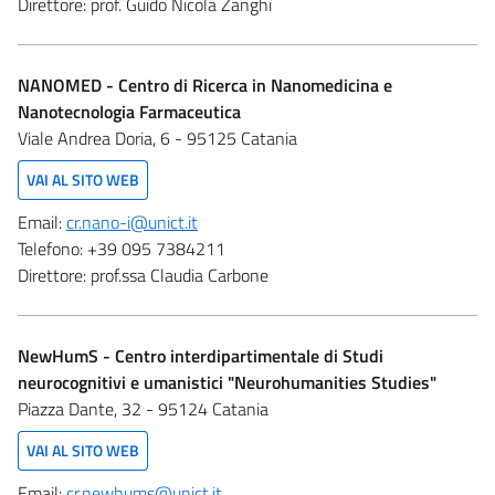
Direttore:
prof. Guido Nicola Zanghì
NANOMED - Centro di Ricerca in Nanomedicina e
Nanotecnologia Farmaceutica
Viale Andrea Doria, 6 - 95125 Catania
VAI AL SITO WEB
Email:
cr.nano-i@unict.it
Telefono:
+39 095 7384211
Direttore:
prof.ssa Claudia Carbone
NewHumS - Centro interdipartimentale di Studi
neurocognitivi e umanistici "Neurohumanities Studies"
Piazza Dante, 32 - 95124 Catania
VAI AL SITO WEB
Email:
cr.newhums@unict.it