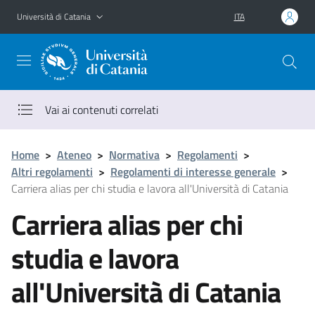
Vai al contenuto principale
Vai al menu di navigazione
Università di Catania
ITA
Vai ai contenuti correlati
Home
>
Ateneo
>
Normativa
>
Regolamenti
>
Altri regolamenti
>
Regolamenti di interesse generale
>
Carriera alias per chi studia e lavora all'Università di Catania
Carriera alias per chi
studia e lavora
all'Università di Catania