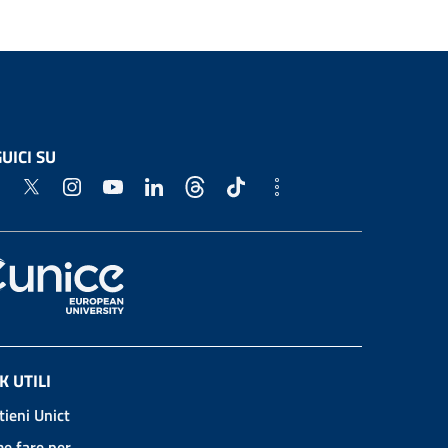
UICI SU
K UTILI
tieni Unict
e fare per