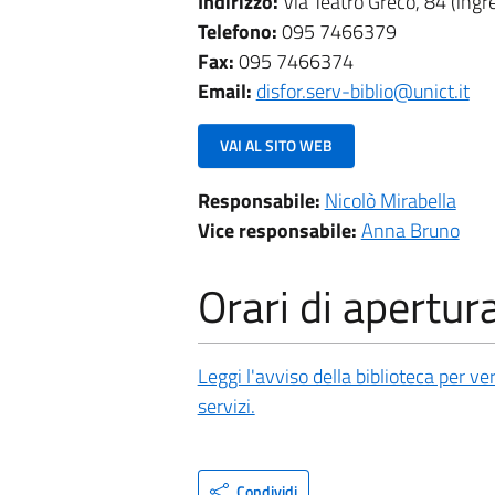
Indirizzo:
Via Teatro Greco, 84 (ingr
Telefono:
095 7466379
Fax:
095 7466374
Email:
disfor.serv-biblio@unict.it
VAI AL SITO WEB
Responsabile:
Nicolò Mirabella
Vice responsabile:
Anna Bruno
Orari di apertur
Leggi l'avviso della biblioteca per ve
servizi.
Condividi