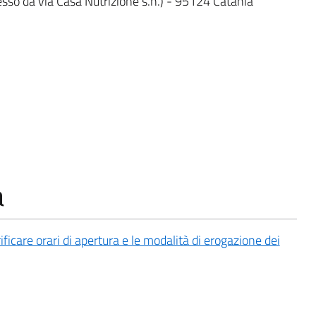
esso da via Casa Nutrizione s.n.) - 95124 Catania
a
rificare orari di apertura e le modalità di erogazione dei