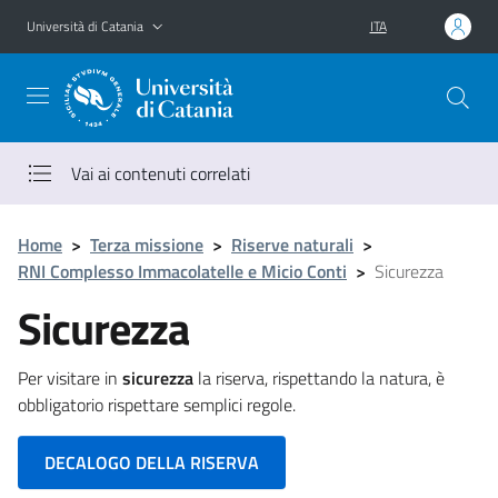
Vai al contenuto principale
Vai al menu di navigazione
Università di Catania
ITA
Vai ai contenuti correlati
Home
>
Terza missione
>
Riserve naturali
>
RNI Complesso Immacolatelle e Micio Conti
>
Sicurezza
Sicurezza
Per visitare in
sicurezza
la riserva, rispettando la natura, è
obbligatorio rispettare semplici regole.
DECALOGO DELLA RISERVA