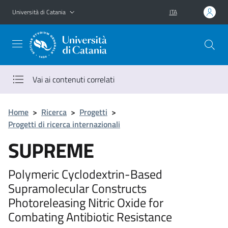
Vai al contenuto principale
Vai al menu di navigazione
Università di Catania
ITA
Vai ai contenuti correlati
Home
>
Ricerca
>
Progetti
>
Progetti di ricerca internazionali
SUPREME
Polymeric Cyclodextrin-Based
Supramolecular Constructs
Photoreleasing Nitric Oxide for
Combating Antibiotic Resistance