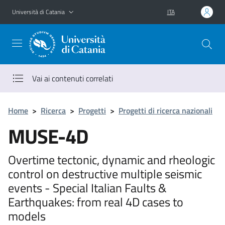
Vai al contenuto principale
Vai al menu di navigazione
Università di Catania
ITA
Vai ai contenuti correlati
Home
>
Ricerca
>
Progetti
>
Progetti di ricerca nazionali
MUSE-4D
Overtime tectonic, dynamic and rheologic
control on destructive multiple seismic
events - Special Italian Faults &
Earthquakes: from real 4D cases to
models