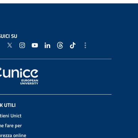
UICI SU
K UTILI
tieni Unict
e fare per
urezza online