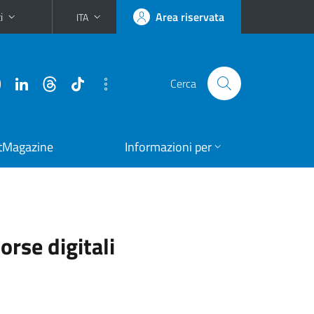
i
Area riservata
ITA
Cerca
tMagazine
Informazioni per
orse digitali