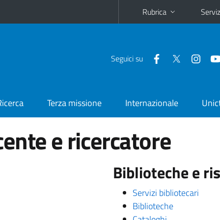
Rubrica
Serviz
Seguici su
Ricerca
Terza missione
Internazionale
Unic
ente e ricercatore
Biblioteche e ris
Servizi bibliotecari
Biblioteche
Cataloghi