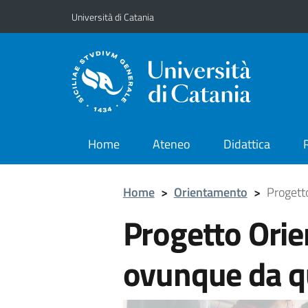
Vai al contenuto principale
Vai al menu di navigazione
Università di Catania
Home
Ateneo
Didattica
Home
>
Orientamento
>
Progett
Progetto Orie
ovunque da q