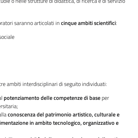
ole o nelle strutture di didattica, di ricerca e di servizio
ratori saranno articolati in
cinque ambiti scientifici
:
sociale
re ambiti interdisciplinari di seguito individuati:
al
potenziamento delle competenze di base
per
rsitaria;
alla
conoscenza del patrimonio artistico, culturale e
imentazione in ambito tecnologico, organizzativo e