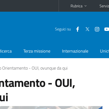
Rubrica
Serviz
Seguici su
Ricerca
Terza missione
Internazionale
Unic
o Orientamento - OUI, ovunque da qui
ntamento - OUI,
ui