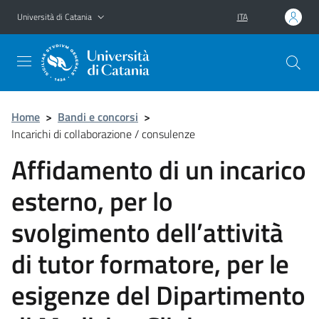
Vai al contenuto principale
Vai al menu di navigazione
Università di Catania
ITA
Home
>
Bandi e concorsi
>
Incarichi di collaborazione / consulenze
Affidamento di un incarico
esterno, per lo
svolgimento dell’attività
di tutor formatore, per le
esigenze del Dipartimento