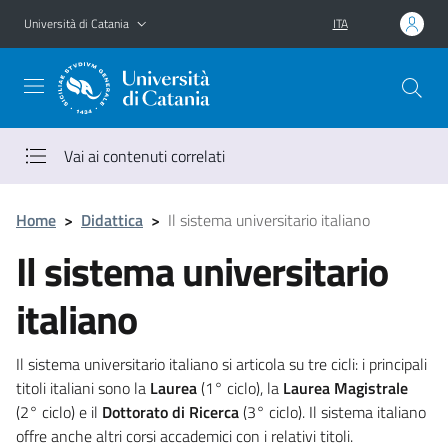
Vai al contenuto principale
Vai al menu di navigazione
Università di Catania
ITA
Vai ai contenuti correlati
Home
>
Didattica
>
Il sistema universitario italiano
Il sistema universitario
italiano
Il sistema universitario italiano si articola su tre cicli: i principali
titoli italiani sono la
Laurea
(1° ciclo), la
Laurea Magistrale
(2° ciclo) e il
Dottorato di Ricerca
(3° ciclo). Il sistema italiano
offre anche altri corsi accademici con i relativi titoli.