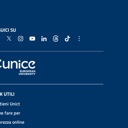
UICI SU
K UTILI
tieni Unict
e fare per
urezza online