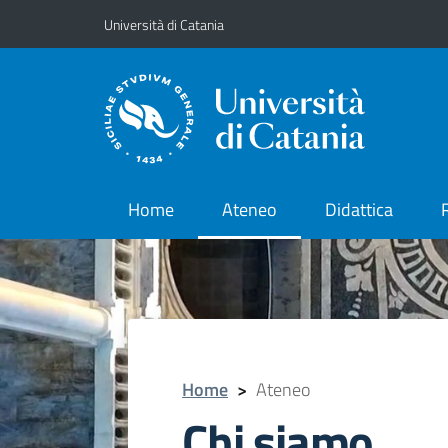
Vai al contenuto principale
Vai al menu di navigazione
Università di Catania
Home
Ateneo
Didattica
Home
>
Ateneo
Chi siamo