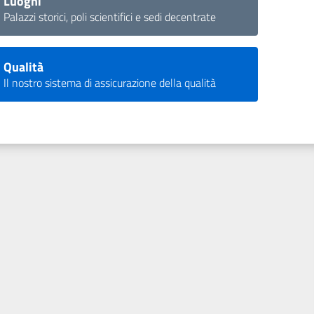
Luoghi
Palazzi storici, poli scientifici e sedi decentrate
Qualità
Il nostro sistema di assicurazione della qualità​