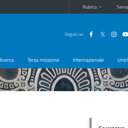
Rubrica
Serviz
Seguici su
Ricerca
Terza missione
Internazionale
Unic