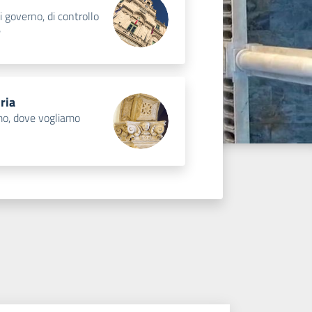
di governo, di controllo
e
ria
o, dove vogliamo