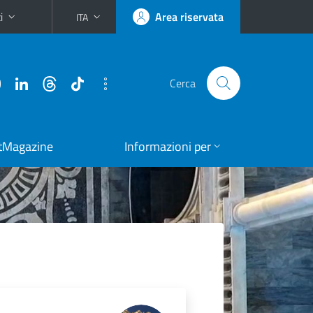
i
Area riservata
ITA
Cerca
tMagazine
Informazioni per