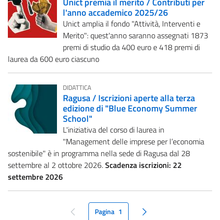
Unict premia il merito / Contributi per
l'anno accademico 2025/26
Unict amplia il fondo "Attività, Interventi e
Merito": quest'anno saranno assegnati 1873
premi di studio da 400 euro e 418 premi di
laurea da 600 euro ciascuno
DIDATTICA
Ragusa / Iscrizioni aperte alla terza
edizione di "Blue Economy Summer
School"
L'iniziativa del corso di laurea in
"Management delle imprese per l’economia
sostenibile" è in programma nella sede di Ragusa dal 28
settembre al 2 ottobre 2026.
Scadenza iscrizioni: 22
settembre 2026
Pagina
1
pagina precedente
pagina seguente