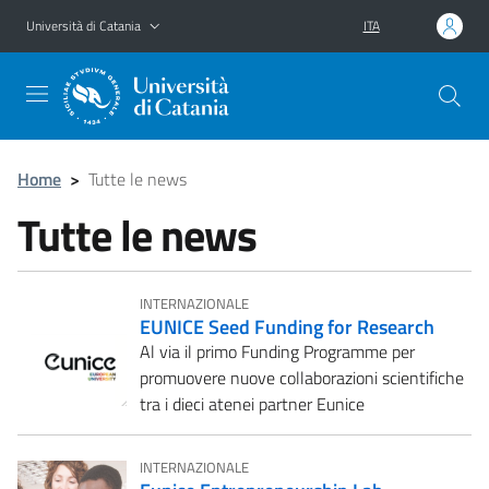
Vai al contenuto principale
Vai al menu di navigazione
Università di Catania
ITA
Home
>
Tutte le news
Tutte le news
INTERNAZIONALE
EUNICE Seed Funding for Research
Al via il primo Funding Programme per
promuovere nuove collaborazioni scientifiche
tra i dieci atenei partner Eunice
INTERNAZIONALE