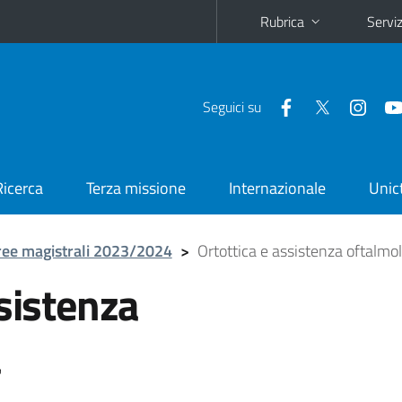
Rubrica
Serviz
Seguici su
Ricerca
Terza missione
Internazionale
Unic
ree magistrali 2023/2024
>
Ortottica e assistenza oftalmo
ssistenza
a