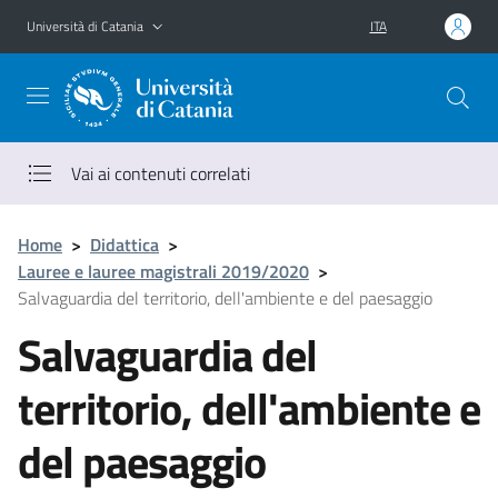
Vai al contenuto principale
Vai al menu di navigazione
Università di Catania
ITA
Vai ai contenuti correlati
Home
>
Didattica
>
Lauree e lauree magistrali 2019/2020
>
Salvaguardia del territorio, dell'ambiente e del paesaggio
Salvaguardia del
territorio, dell'ambiente e
del paesaggio