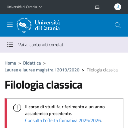
Vai al contenuto principale
Vai al menu di navigazione
Università di Catania
ITA
Vai ai contenuti correlati
Home
>
Didattica
>
Lauree e lauree magistrali 2019/2020
>
Filologia classica
Filologia classica
Il corso di studi fa riferimento a un anno
accademico precedente.
Consulta l'offerta formativa 2025/2026
.