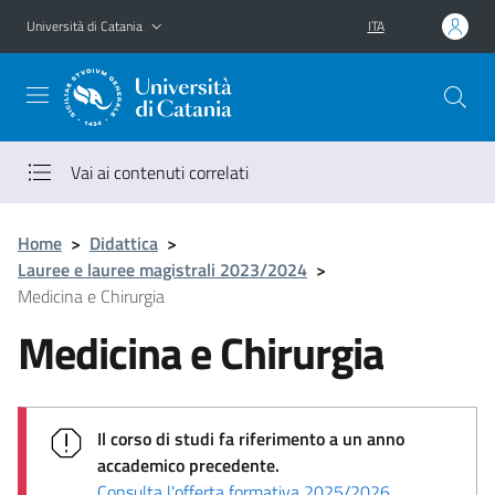
Vai al contenuto principale
Vai al menu di navigazione
Università di Catania
ITA
Vai ai contenuti correlati
Home
>
Didattica
>
Lauree e lauree magistrali 2023/2024
>
Medicina e Chirurgia
Medicina e Chirurgia
Il corso di studi fa riferimento a un anno
accademico precedente.
Consulta l'offerta formativa 2025/2026
.