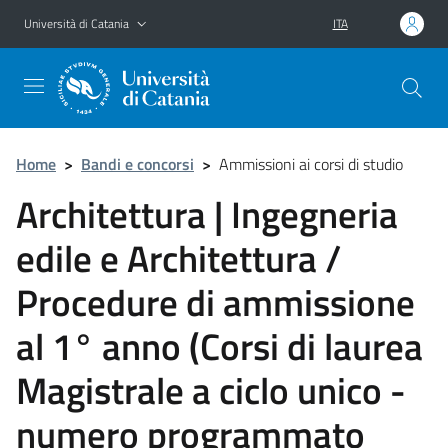
Vai al contenuto principale
Vai al menu di navigazione
Università di Catania
ITA
Home
>
Bandi e concorsi
>
Ammissioni ai corsi di studio
Architettura | Ingegneria
edile e Architettura /
Procedure di ammissione
al 1° anno (Corsi di laurea
Magistrale a ciclo unico -
numero programmato