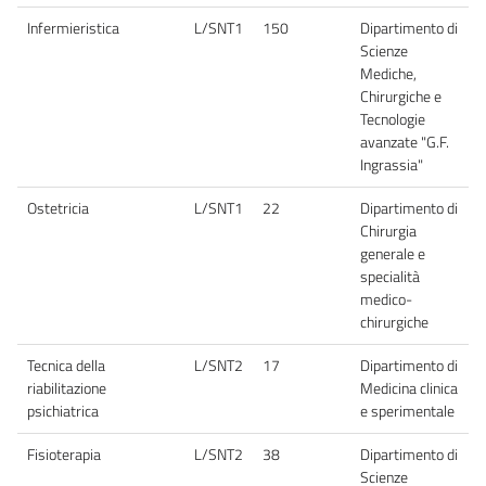
Infermieristica
L/SNT1
150
Dipartimento di
Scienze
Mediche,
Chirurgiche e
Tecnologie
avanzate "G.F.
Ingrassia"
Ostetricia
L/SNT1
22
Dipartimento di
Chirurgia
generale e
specialità
medico-
chirurgiche
Tecnica della
L/SNT2
17
Dipartimento di
riabilitazione
Medicina clinica
psichiatrica
e sperimentale
Fisioterapia
L/SNT2
38
Dipartimento di
Scienze