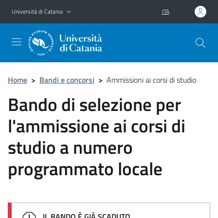
Vai al contenuto principale
Vai al menu di navigazione
Università di Catania
ITA
Home
>
Bandi e concorsi
>
Ammissioni ai corsi di studio
Bando di selezione per
l'ammissione ai corsi di
studio a numero
programmato locale
IL BANDO È GIÀ SCADUTO