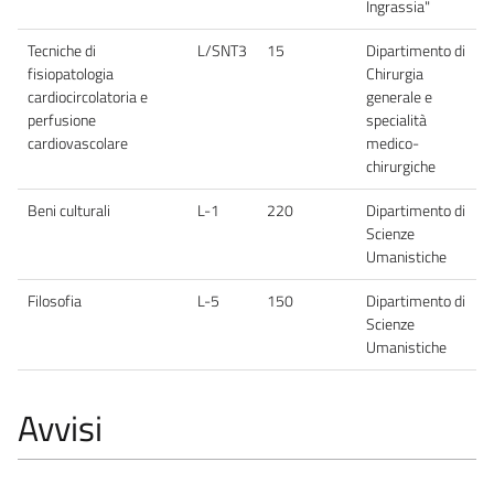
Ingrassia"
Tecniche di
L/SNT3
15
Dipartimento di
fisiopatologia
Chirurgia
cardiocircolatoria e
generale e
perfusione
specialità
cardiovascolare
medico-
chirurgiche
Beni culturali
L-1
220
Dipartimento di
Scienze
Umanistiche
Filosofia
L-5
150
Dipartimento di
Scienze
Umanistiche
Avvisi