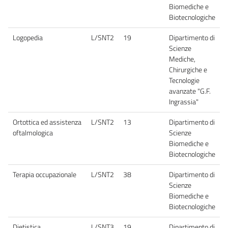
Biomediche e
Biotecnologiche
Logopedia
L/SNT2
19
Dipartimento di
Scienze
Mediche,
Chirurgiche e
Tecnologie
avanzate "G.F.
Ingrassia"
Ortottica ed assistenza
L/SNT2
13
Dipartimento di
oftalmologica
Scienze
Biomediche e
Biotecnologiche
Terapia occupazionale
L/SNT2
38
Dipartimento di
Scienze
Biomediche e
Biotecnologiche
Dietistica
L/SNT3
19
Dipartimento di