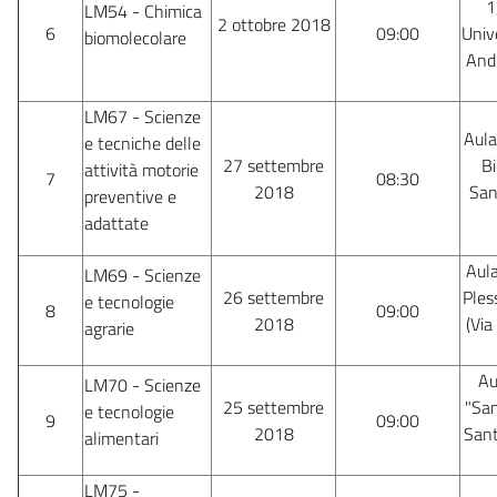
1
LM54 - Chimica
2 ottobre 2018
6
09:00
Unive
biomolecolare
Andr
LM67 - Scienze
Aula
e tecniche delle
27 settembre
Bi
attività motorie
7
08:30
2018
San
preventive e
adattate
Aul
LM69 - Scienze
26 settembre
Ples
e tecnologie
8
09:00
2018
(Via
agrarie
Au
LM70 - Scienze
25 settembre
"San
e tecnologie
9
09:00
2018
Sant
alimentari
LM75 -