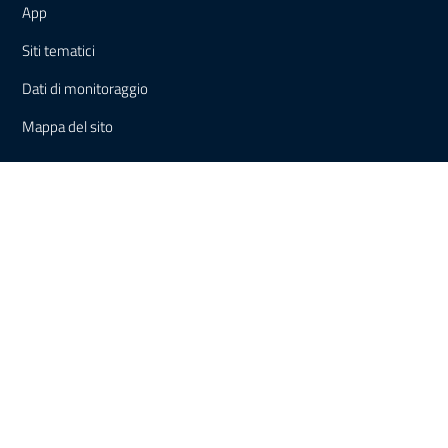
App
Siti tematici
Dati di monitoraggio
Mappa
del sito