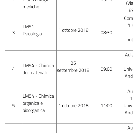
(Vi
mediche
89
Comp
“L
LM51 -
1 ottobre 2018
3
08:30
Psicologia
nut
Aula
25
LM54 - Chimica
4
09:00
Unive
settembre 2018
dei materiali
Andr
Aul
LM54 - Chimica
1
organica e
5
1 ottobre 2018
11:00
Unive
bioorganica
Andr
Aul