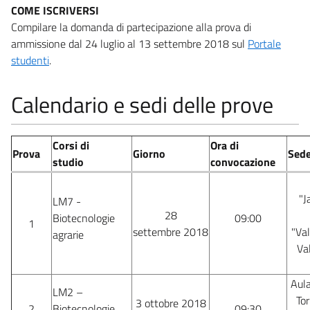
COME ISCRIVERSI
Compilare la domanda di partecipazione alla prova di
ammissione dal 24 luglio al 13 settembre 2018 sul
Portale
studenti
.
Calendario e sedi delle prove
Corsi di
Ora di
Prova
Giorno
Sed
studio
convocazione
"J
LM7 -
28
Biotecnologie
09:00
1
settembre 2018
"Val
agrarie
Va
Aula
LM2 –
Tor
3 ottobre 2018
2
Biotecnologie
09:30