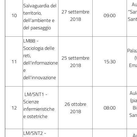
Au
Salvaguardia del
27 settembre
"San
territorio,
10
09:00
2018
Sant
dell'ambiente e
del paesaggio
LM88 -
Sociologia delle
Pala
reti,
25 settembre
(
11
15:30
dell'informazione
2018
Ema
e
dell'innovazione
Aul
LM/SNT1 -
(pi
Scienze
26 ottobre
12
08:00
Bi
infermieristiche
2018
San
e ostetriche
LM/SNT2 -
Au