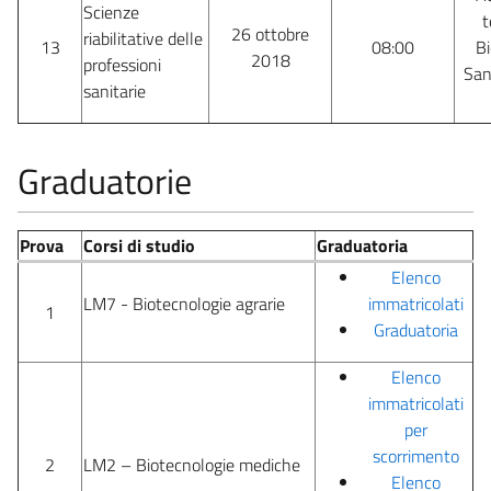
Scienze
t
26 ottobre
riabilitative delle
13
08:00
Bi
2018
professioni
San
sanitarie
Graduatorie
Prova
Corsi di studio
Graduatoria
Elenco
LM7 - Biotecnologie agrarie
immatricolati
1
Graduatoria
Elenco
immatricolati
per
scorrimento
2
LM2 – Biotecnologie mediche
Elenco