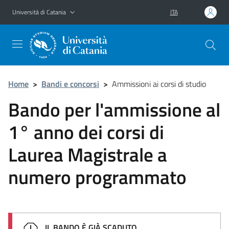
Vai al contenuto principale
Vai al menu di navigazione
Università di Catania
ITA
Home
>
Bandi e concorsi
>
Ammissioni ai corsi di studio
Bando per l'ammissione al
1° anno dei corsi di
Laurea Magistrale a
numero programmato
IL BANDO È GIÀ SCADUTO