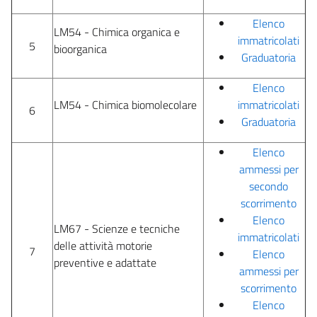
Elenco
LM54 - Chimica organica e
immatricolati
5
bioorganica
Graduatoria
Elenco
LM54 - Chimica biomolecolare
immatricolati
6
Graduatoria
Elenco
ammessi per
secondo
scorrimento
Elenco
LM67 - Scienze e tecniche
immatricolati
delle attività motorie
7
Elenco
preventive e adattate
ammessi per
scorrimento
Elenco