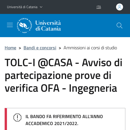
Vai al contenuto principale
Vai al menu di navigazione
Università di Catania
ITA
Home
>
Bandi e concorsi
>
Ammissioni ai corsi di studio
TOLC-I @CASA - Avviso di
partecipazione prove di
verifica OFA - Ingegneria
IL BANDO FA RIFERIMENTO ALL'ANNO
ACCADEMICO 2021/2022.