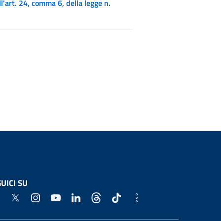
l'art. 24, comma 6, della legge n.
UICI SU