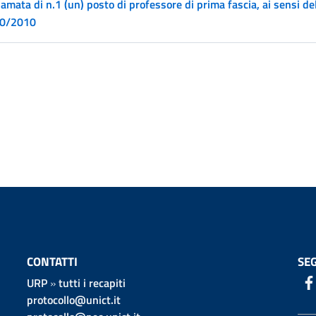
iamata di n.1 (un) posto di professore di prima fascia, ai sensi del
0/2010
CONTATTI
SEG
URP
»
tutti i recapiti
protocollo@unict.it