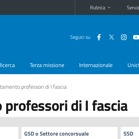
Rubrica
Serviz
Seguici su
Ricerca
Terza missione
Internazionale
Unic
tamento professori di I fascia
professori di I fascia
GSD o Settore concorsuale
SSD