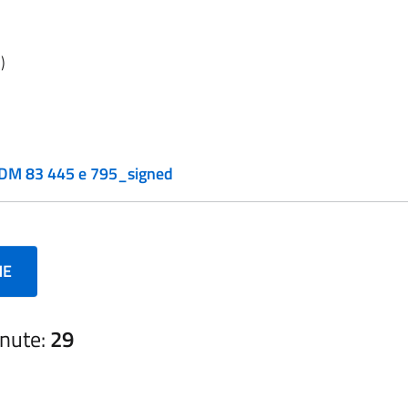
)
 DM 83 445 e 795_signed
NE
nute:
29