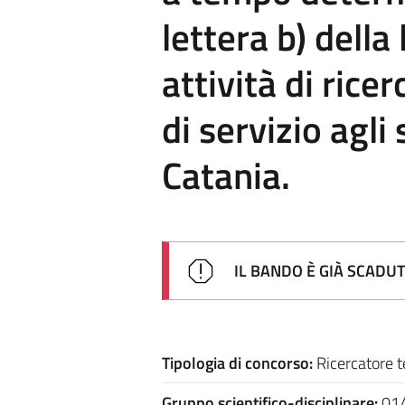
lettera b) dell
attività di ricer
di servizio agli
Catania.
IL BANDO È GIÀ SCADU
Tipologia di concorso:
Ricercatore t
Gruppo scientifico-disciplinare:
01/