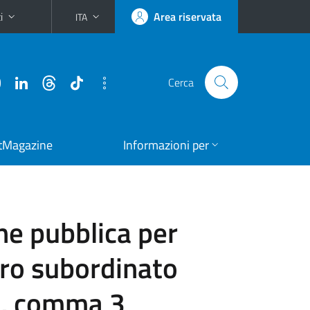
i
Area riservata
ITA
Cerca
tMagazine
Informazioni per
ne pubblica per
voro subordinato
24, comma 3