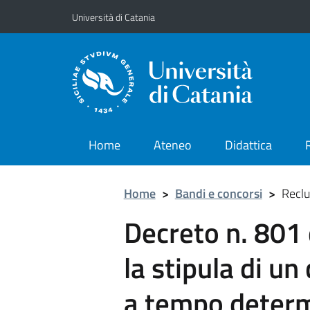
Vai al contenuto principale
Vai al menu di navigazione
Università di Catania
Home
Ateneo
Didattica
Home
>
Bandi e concorsi
>
Reclu
Decreto n. 801
la stipula di un
a tempo determi