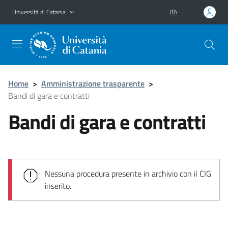
Vai al contenuto principale
Vai al menu di navigazione
Università di Catania
ITA
Home
>
Amministrazione trasparente
>
Bandi di gara e contratti
Bandi di gara e contratti
Nessuna procedura presente in archivio con il CIG
inserito.