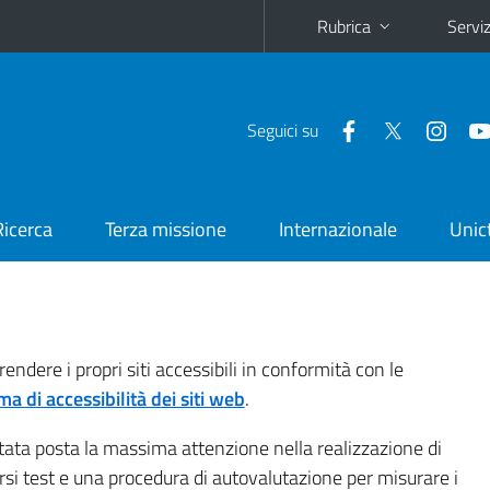
Rubrica
Serviz
Seguici su
Ricerca
Terza missione
Internazionale
Unic
endere i propri siti accessibili in conformità con le
a di accessibilità dei siti web
.
tata posta la massima attenzione nella realizzazione di
ersi test e una procedura di autovalutazione per misurare i