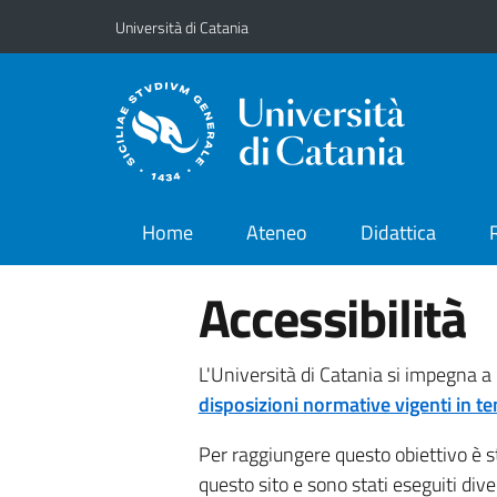
Vai al contenuto principale
Vai al menu di navigazione
Università di Catania
Home
Ateneo
Didattica
Accessibilità
L'Università di Catania si impegna a r
disposizioni normative vigenti in tem
Per raggiungere questo obiettivo è s
questo sito e sono stati eseguiti div