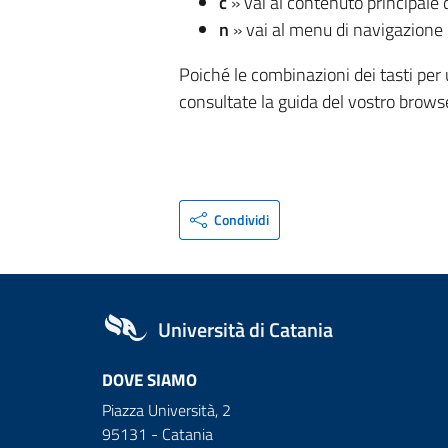
c
» vai al contenuto principale 
n
» vai al menu di navigazione 
Poiché le combinazioni dei tasti per u
consultate la guida del vostro brows
Condividi
Università di Catania
DOVE SIAMO
Piazza Università, 2
95131 - Catania