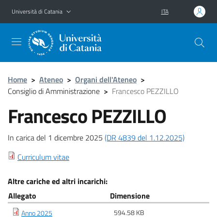
Vai al contenuto principale
Vai al menu di navigazione
Università di Catania
ITA
Home
>
Ateneo
>
Organi dell'Ateneo
>
Consiglio di Amministrazione
>
Francesco PEZZILLO
Francesco PEZZILLO
In carica del 1 dicembre 2025
(DR 4839 del 1.12.2025)
Curriculum vitae
Altre cariche ed altri incarichi:
Allegato
Dimensione
594.58 KB
Anno 2025