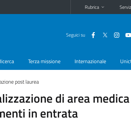
Rubrica
Serviz
Seguici su
Ricerca
Terza missione
Internazionale
Unic
zione post laurea
alizzazione di area medica
menti in entrata