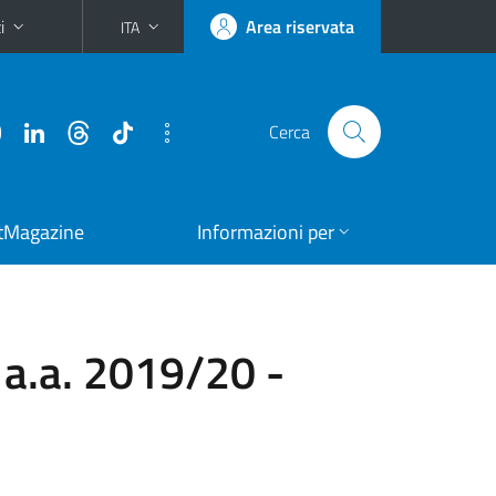
i
Area riservata
ITA
Cerca
tMagazine
Informazioni per
 a.a. 2019/20 -