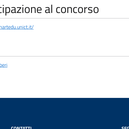
cipazione al concorso
martedu.unict.it/
beri
CONTATTI
SEG