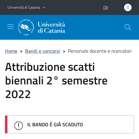
Vai al contenuto principale
Vai al menu di navigazione
Università di Catania
ITA
Home
>
Bandi e concorsi
>
Personale docente e ricercatori
Attribuzione scatti
biennali 2° semestre
2022
IL BANDO È GIÀ SCADUTO