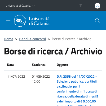
Vai al contenuto principale
Vai al menu di navigazione
Università di Catania
ITA
Home
>
Bandi e concorsi
>
Borse di ricerca / Archivio
Borse di ricerca / Archivio
Data
Scadenza
Oggetto
11/07/2022
01/08/2022
D.R. 2358 del 11/07/2022 -
12:00
Selezione pubblica, per titoli
e colloquio, per il
conferimento di n. 1 borsa di
ricerca, della durata di mesi 5
e dell'importo di € 5.000,00