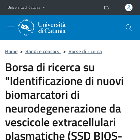
Vai al contenuto principale
Vai al menu di navigazione
Università di Catania
ITA
Home
>
Bandi e concorsi
>
Borse di ricerca
Borsa di ricerca su
"Identificazione di nuovi
biomarcatori di
neurodegenerazione da
vescicole extracellulari
plasmatiche (SSD BIOS-