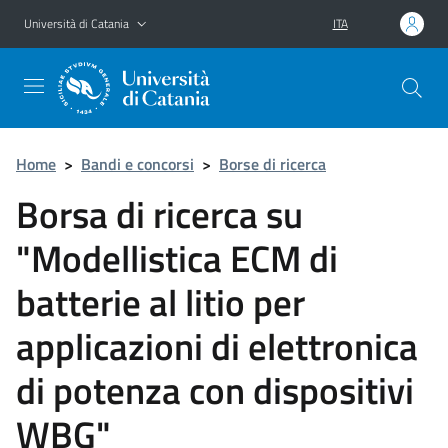
Vai al contenuto principale
Vai al menu di navigazione
Università di Catania
ITA
Home
>
Bandi e concorsi
>
Borse di ricerca
Borsa di ricerca su
"Modellistica ECM di
batterie al litio per
applicazioni di elettronica
di potenza con dispositivi
WBG"