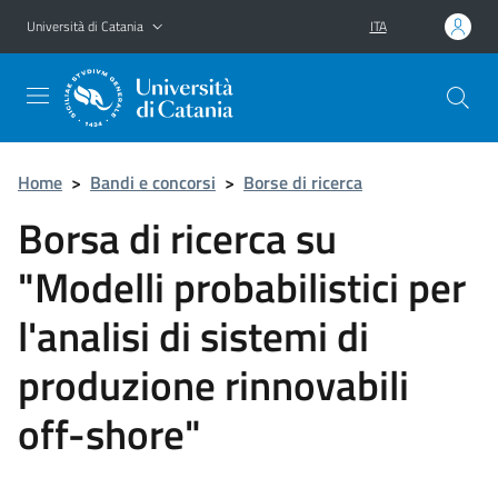
Vai al contenuto principale
Vai al menu di navigazione
Università di Catania
ITA
Home
>
Bandi e concorsi
>
Borse di ricerca
Borsa di ricerca su
"Modelli probabilistici per
l'analisi di sistemi di
produzione rinnovabili
off-shore"