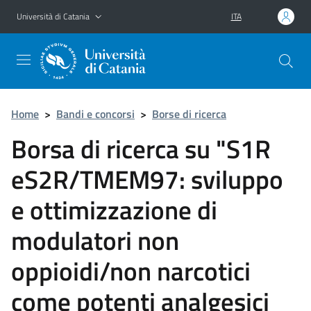
Vai al contenuto principale
Vai al menu di navigazione
Università di Catania
ITA
Home
>
Bandi e concorsi
>
Borse di ricerca
Borsa di ricerca su "S1R
eS2R/TMEM97: sviluppo
e ottimizzazione di
modulatori non
oppioidi/non narcotici
come potenti analgesici