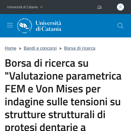
Vai al contenuto principale
Vai al menu di navigazione
Università di Catania
ITA
Home
>
Bandi e concorsi
>
Borse di ricerca
Borsa di ricerca su
"Valutazione parametrica
FEM e Von Mises per
indagine sulle tensioni su
strutture strutturali di
protesi dentarie a