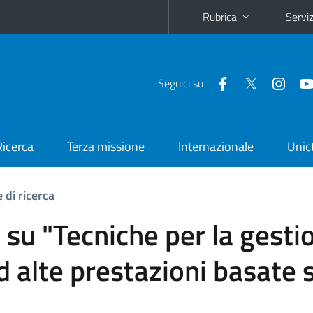
Rubrica
Serviz
Seguici su
Ricerca
Terza missione
Internazionale
Unic
 di ricerca
 su "Tecniche per la gesti
ad alte prestazioni basate 