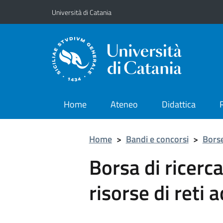
Vai al contenuto principale
Vai al menu di navigazione
Università di Catania
Home
Ateneo
Didattica
Home
>
Bandi e concorsi
>
Borse
Borsa di ricerca
risorse di reti 