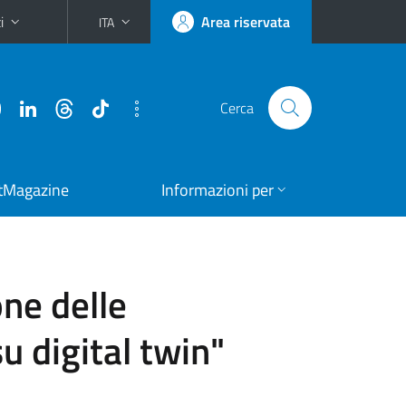
i
Area riservata
ITA
Cerca
tMagazine
Informazioni per
one delle
su digital twin"