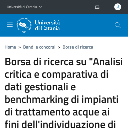
Vai al contenuto principale
Vai al menu di navigazione
Università di Catania
ITA
Home
>
Bandi e concorsi
>
Borse di ricerca
Borsa di ricerca su "Analisi
critica e comparativa di
dati gestionali e
benchmarking di impianti
di trattamento acque ai
fini dell'individuazione di