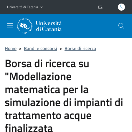
Vai al contenuto principale
Vai al menu di navigazione
Università di Catania
ITA
Home
>
Bandi e concorsi
>
Borse di ricerca
Borsa di ricerca su
"Modellazione
matematica per la
simulazione di impianti di
trattamento acque
finalizzata