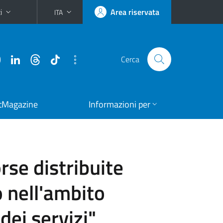
i
Area riservata
ITA
Cerca
tMagazine
Informazioni per
orse distribuite
o nell'ambito
dei servizi"