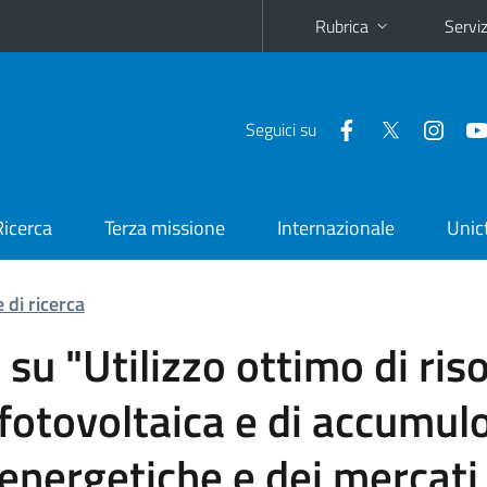
Rubrica
Serviz
Seguici su
Ricerca
Terza missione
Internazionale
Unic
 di ricerca
 su "Utilizzo ottimo di ris
fotovoltaica e di accumul
energetiche e dei mercati 