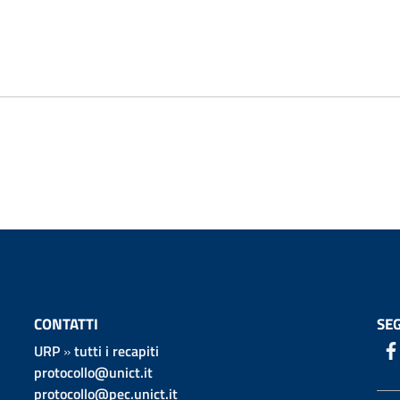
CONTATTI
SEG
URP
»
tutti i recapiti
protocollo@unict.it
protocollo@pec.unict.it