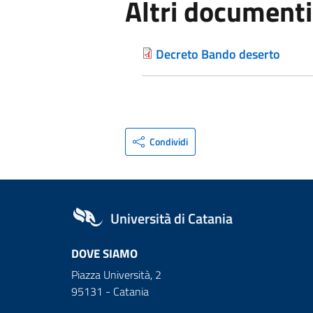
Altri documenti
Decreto Bando deserto
Condividi
Università di Catania
DOVE SIAMO
Piazza Università, 2
95131 - Catania