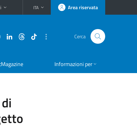
i
Area riservata
ITA
Cerca
tMagazine
Informazioni per
 di
getto