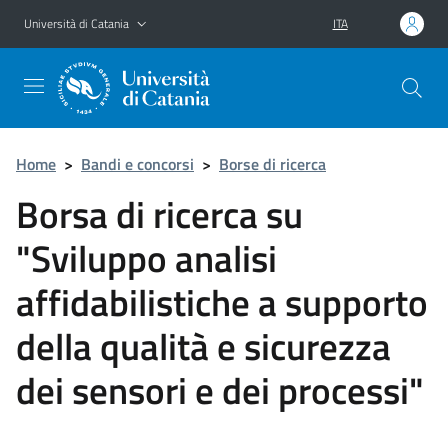
Vai al contenuto principale
Vai al menu di navigazione
Università di Catania
ITA
Home
>
Bandi e concorsi
>
Borse di ricerca
Borsa di ricerca su
"Sviluppo analisi
affidabilistiche a supporto
della qualità e sicurezza
dei sensori e dei processi"