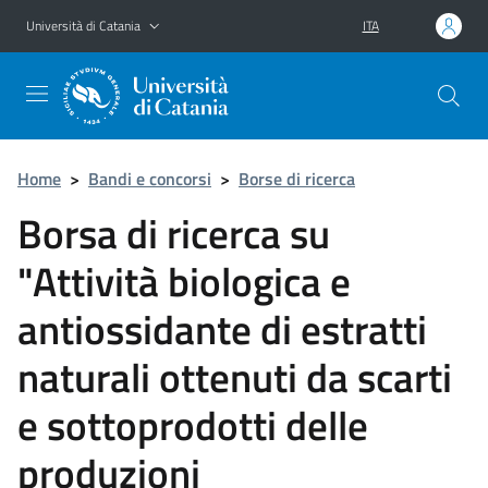
Vai al contenuto principale
Vai al menu di navigazione
Università di Catania
ITA
Home
>
Bandi e concorsi
>
Borse di ricerca
Borsa di ricerca su
"Attività biologica e
antiossidante di estratti
naturali ottenuti da scarti
e sottoprodotti delle
produzioni