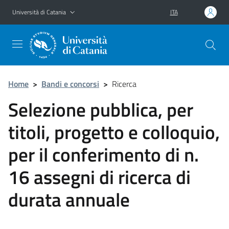
Vai al contenuto principale
Vai al menu di navigazione
Università di Catania
ITA
Home
>
Bandi e concorsi
>
Ricerca
Selezione pubblica, per
titoli, progetto e colloquio,
per il conferimento di n.
16 assegni di ricerca di
durata annuale