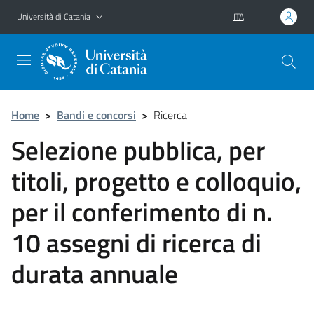
Vai al contenuto principale
Vai al menu di navigazione
Università di Catania
ITA
Home
>
Bandi e concorsi
>
Ricerca
Selezione pubblica, per
titoli, progetto e colloquio,
per il conferimento di n.
10 assegni di ricerca di
durata annuale