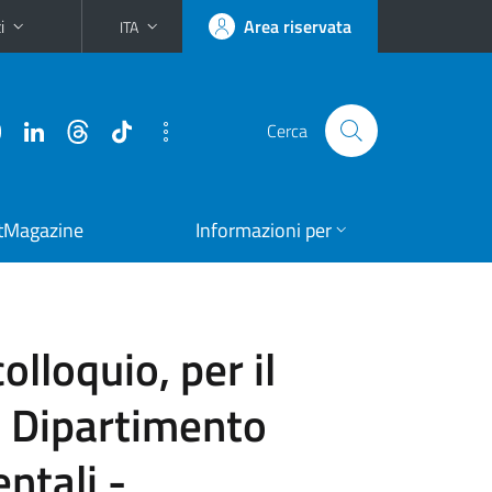
i
Area riservata
ITA
Cerca
tMagazine
Informazioni per
olloquio, per il
 - Dipartimento
ntali -