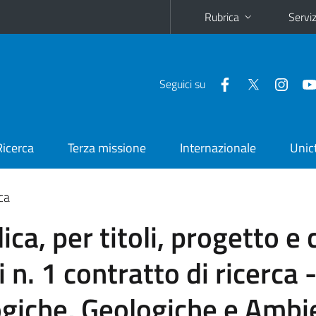
Rubrica
Serviz
Seguici su
Ricerca
Terza missione
Internazionale
Unic
ca
ca, per titoli, progetto e c
 n. 1 contratto di ricerca
ogiche, Geologiche e Ambie