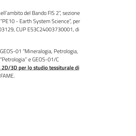
 nell’ambito del Bando FIS 2”, sezione
 “PE10 - Earth System Science”, per
3-03129, CUP E53C24003730001, di
4/GEOS-01 “Mineralogia, Petrologia,
B “Petrologia” e GEOS-01/C
i 2D/3D per lo studio tessiturale di
ZAFAME.