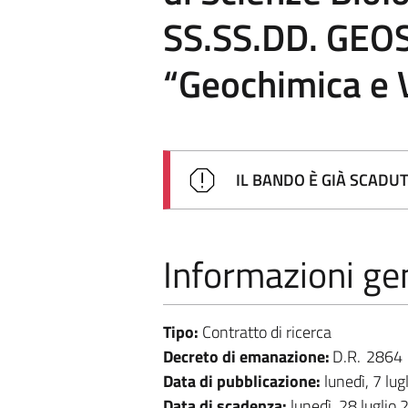
SS.SS.DD. GEOS
“Geochimica e 
IL BANDO È GIÀ SCADU
Informazioni gen
Tipo:
Contratto di ricerca
Decreto di emanazione:
D.R.
2864
Data di pubblicazione:
lunedì, 7 lu
Data di scadenza:
lunedì, 28 luglio