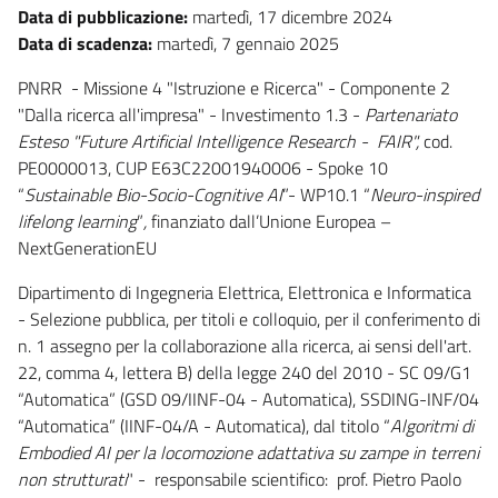
Data di pubblicazione:
martedì, 17 dicembre 2024
Data di scadenza:
martedì, 7 gennaio 2025
PNRR - Missione 4 "Istruzione e Ricerca" - Componente 2
"Dalla ricerca all'impresa" -
Investimento 1.3 -
Partenariato
Esteso "Future Artificial Intelligence Research - FAIR",
cod.
PE0000013, CUP E63C22001940006 - Spoke 10
“
Sustainable Bio-Socio-Cognitive AI
”- WP10.1 “
Neuro-inspired
lifelong learning
”
,
finanziato dall’Unione Europea –
NextGenerationEU
Dipartimento di Ingegneria Elettrica, Elettronica e Informatica
- Selezione pubblica, per titoli e colloquio, per il conferimento di
n. 1 assegno per la collaborazione alla ricerca, ai sensi dell'art.
22, comma 4, lettera B) della legge 240 del 2010 - SC 09/G1
“Automatica” (GSD 09/IINF-04 - Automatica), SSD
ING-INF/04
“Automatica” (IINF-04/A - Automatica)
, dal titolo “
Algoritmi di
Embodied AI per la locomozione adattativa su zampe in terreni
non strutturati
" - responsabile scientifico: prof. Pietro Paolo