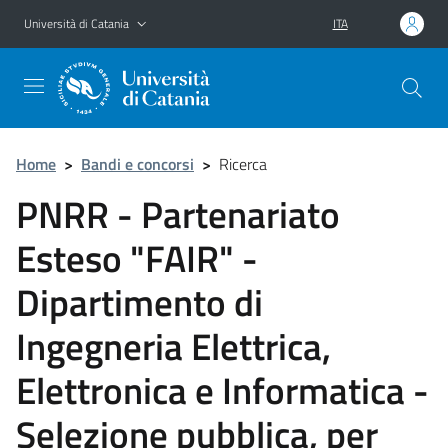
Vai al contenuto principale
Vai al menu di navigazione
Università di Catania
ITA
Home
>
Bandi e concorsi
>
Ricerca
PNRR - Partenariato
Esteso "FAIR" -
Dipartimento di
Ingegneria Elettrica,
Elettronica e Informatica -
Selezione pubblica, per