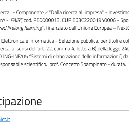
erca" - Componente 2 "Dalla ricerca all'impresa" -
Investim
rch - FAIR",
cod. PE0000013, CUP E63C22001940006 - Spok
ed lifelong learning
”
,
finanziato dall’Unione Europea – Nex
Elettronica e Informatica - Selezione pubblica, per titoli e col
cerca, ai sensi dell'art. 22, comma 4, lettera B) della legge 
 ING-INF/05 “Sistemi di elaborazione delle informazioni”, dal 
esponsabile scientifico: prof. Concetto Spampinato - durata: 
cipazione
ict.it