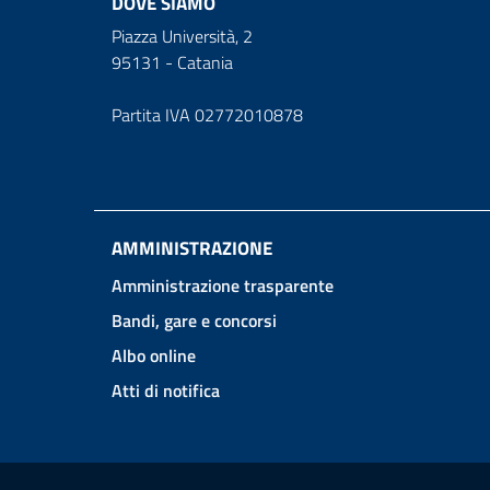
DOVE SIAMO
Piazza Università, 2
95131 - Catania
Partita IVA 02772010878
AMMINISTRAZIONE
Amministrazione trasparente
Bandi, gare e concorsi
Albo online
Atti di notifica
Link e informazioni utili