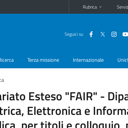
Rubrica
Serviz
Seguici su
Ricerca
Terza missione
Internazionale
Unic
ca
riato Esteso "FAIR" - Dip
rica, Elettronica e Inform
ca, per titoli e colloquio, p