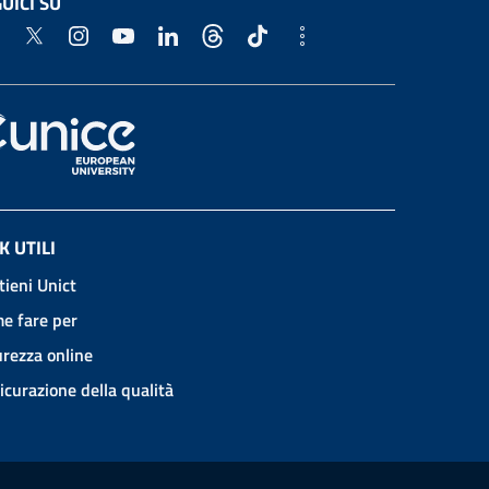
UICI SU
K UTILI
tieni Unict
e fare per
urezza online
icurazione della qualità