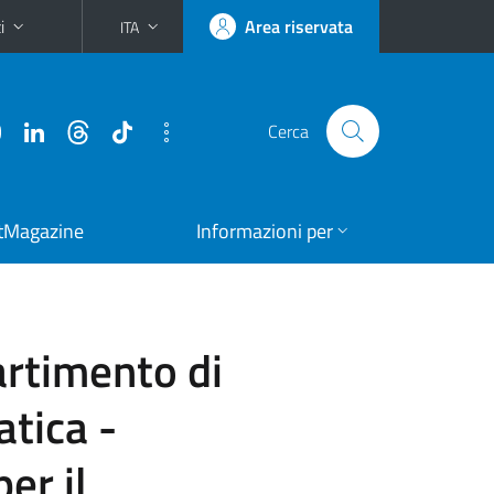
i
Area riservata
ITA
Cerca
tMagazine
Informazioni per
artimento di
atica -
er il