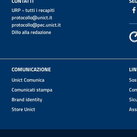
CONTATTI
SEG
URP
»
tutti i recapiti
protocollo@unict.it
protocollo@pec.unict.it
Dillo alla redazione
COMUNICAZIONE
LIN
Unict Comunica
Sos
Comunicati stampa
Com
Brand identity
Sic
Store Unict
Ass