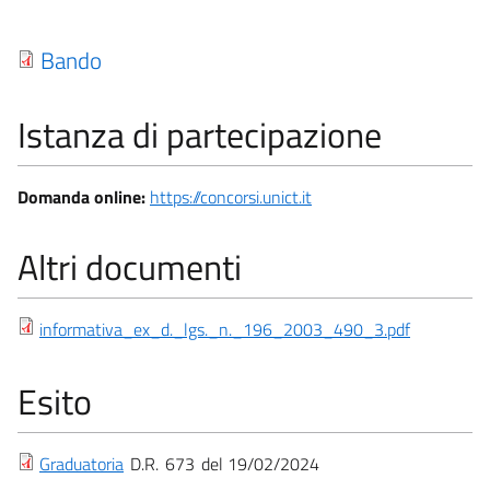
Bando
Istanza di partecipazione
Domanda online:
https://concorsi.unict.it
Altri documenti
informativa_ex_d._lgs._n._196_2003_490_3.pdf
Esito
Graduatoria
D.R.
673
19/02/2024