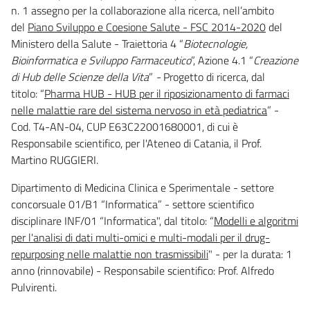
n. 1 assegno per la collaborazione alla ricerca, nell’ambito
del
Piano Sviluppo e Coesione Salute - FSC 2014-2020
del
Ministero della Salute - Traiettoria 4 “
Biotecnologie,
Bioinformatica e Sviluppo Farmaceutico
”, Azione 4.1 “
Creazione
di Hub delle Scienze della Vita
”
-
Progetto di ricerca, dal
titolo:
“
Pharma HUB - HUB per il riposizionamento di farmaci
nelle malattie rare del sistema nervoso in età pediatrica
” -
Cod. T4-AN-04, CUP E63C22001680001, di cui è
Responsabile scientifico, per l'Ateneo di Catania, il Prof.
Martino RUGGIERI.
Dipartimento di Medicina Clinica e Sperimentale - settore
concorsuale 01/B1 “Informatica” - settore scientifico
disciplinare INF/01 “Informatica", dal titolo: “
Modelli e algoritmi
per l'analisi di dati multi-omici e multi-modali per il drug-
repurposing nelle malattie non trasmissibili
" - per la durata: 1
anno (rinnovabile) - Responsabile scientifico: Prof. Alfredo
Pulvirenti.