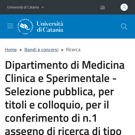
Vai al contenuto principale
Vai al menu di navigazione
Università di Catania
ITA
Home
>
Bandi e concorsi
>
Ricerca
Dipartimento di Medicina
Clinica e Sperimentale -
Selezione pubblica, per
titoli e colloquio, per il
conferimento di n.1
assegno di ricerca di tipo