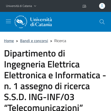
Vai al contenuto principale
Vai al menu di navigazione
Università di Catania
ITA
Home
>
Bandi e concorsi
>
Ricerca
Dipartimento di
Ingegneria Elettrica
Elettronica e Informatica -
n. 1 assegno di ricerca
S.S.D. ING-INF/03
“Telecomunicazioni”